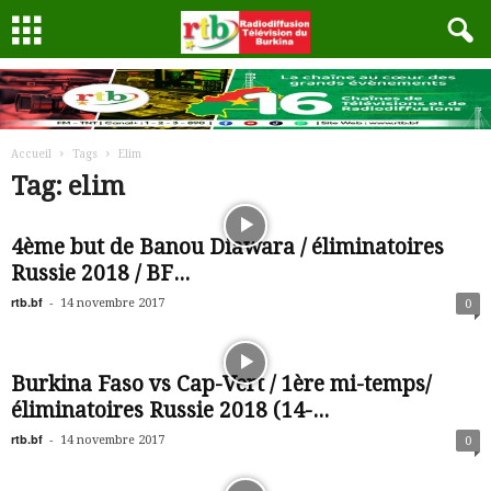
Accueil
Tags
Elim
Tag: elim
4ème but de Banou Diawara / éliminatoires
Russie 2018 / BF...
rtb.bf
-
14 novembre 2017
0
Burkina Faso vs Cap-Vert / 1ère mi-temps/
éliminatoires Russie 2018 (14-...
rtb.bf
-
14 novembre 2017
0