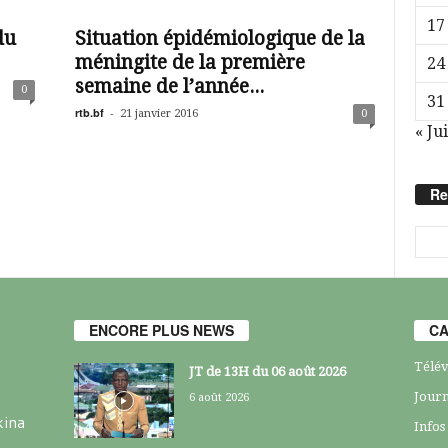
17
du
Situation épidémiologique de la
méningite de la première
24
semaine de l’année...
0
31
rtb.bf
-
21 janvier 2016
0
« Jui
Re
ENCORE PLUS NEWS
CA
Télév
JT de 13H du 06 août 2026
Journ
6 août 2026
kina
Infos