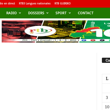
io en direct
RTB3 Langues nationales
RTB GUIRIKO
RADIO
DOSSIERS
SPORT
CONTACT
Ca
L
3
10