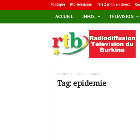
Politique
Rtb Télévision
Télé Zenith en direct
Rad
ACCUEIL
INFOS
TÉLÉVISION
R
a
d
i
o
d
i
f
Accueil
Tags
Epidemie
f
Tag: epidemie
u
s
i
o
n
T
é
l