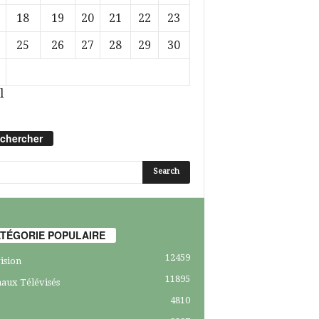
18
19
20
21
22
23
25
26
27
28
29
30
l
chercher
TÉGORIE POPULAIRE
12459
ision
11895
aux Télévisés
4810