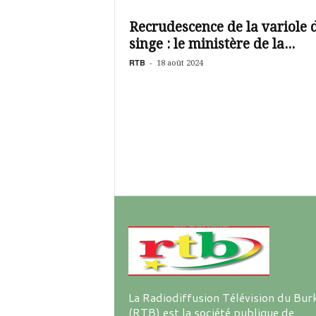
é
v
Recrudescence de la variole 
i
singe : le ministère de la...
s
i
RTB
-
18 août 2024
o
n
d
u
B
u
r
k
i
n
a
La Radiodiffusion Télévision du Bur
(RTB) est la société publique de