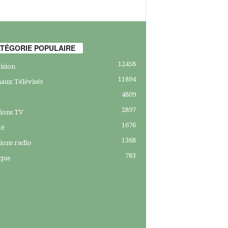
TÉGORIE POPULAIRE
12458
ision
11894
aux Télévisés
4809
2897
ions TV
1676
té
1368
ions radio
783
ique