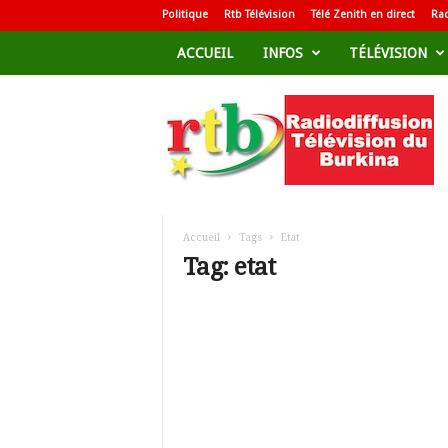
Politique
Rtb Télévision
Télé Zenith en direct
Rad
ACCUEIL
INFOS
TÉLÉVISION
R
a
d
i
o
d
i
f
Accueil
Tags
Etat
f
Tag: etat
u
s
i
o
n
T
é
l