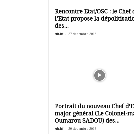
é
v
Rencontre Etat/OSC : le Chef 
i
l’Etat propose la dépolitisati
s
i
des...
o
rtb.bf
-
27 décembre 2018
n
d
u
B
u
r
k
i
n
a
Portrait du nouveau Chef d’E
major général (Le Colonel-m
Oumarou SADOU) des...
rtb.bf
-
29 décembre 2016