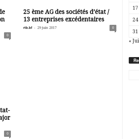
17
de
25 ème AG des sociétés d’état /
on
13 entreprises excédentaires
24
rtb.bf
-
29 juin 2017
0
31
0
« Jui
Re
tat-
ajor
0