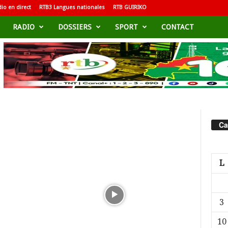
io en direct
RTB3 Langues nationales
RTB GUIRIKO
RADIO
DOSSIERS
SPORT
CONTACT
Ca
L
3
10