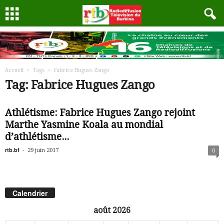
Accueil
Tags
Fabrice Hugues Zango
Tag: Fabrice Hugues Zango
Athlétisme: Fabrice Hugues Zango rejoint
Marthe Yasmine Koala au mondial
d’athlétisme...
rtb.bf
-
29 juin 2017
0
Calendrier
août 2026