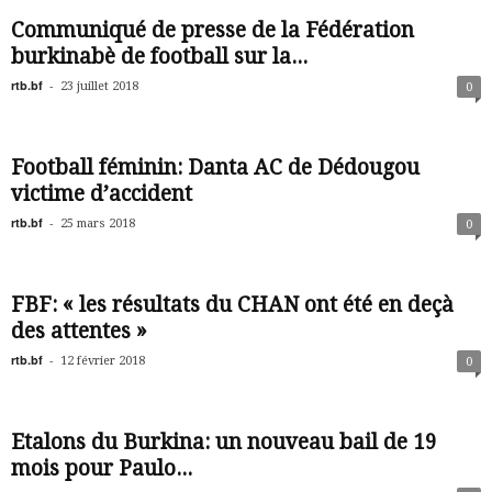
Communiqué de presse de la Fédération
burkinabè de football sur la...
rtb.bf
-
23 juillet 2018
0
Football féminin: Danta AC de Dédougou
victime d’accident
rtb.bf
-
25 mars 2018
0
FBF: « les résultats du CHAN ont été en deçà
des attentes »
rtb.bf
-
12 février 2018
0
Etalons du Burkina: un nouveau bail de 19
mois pour Paulo...