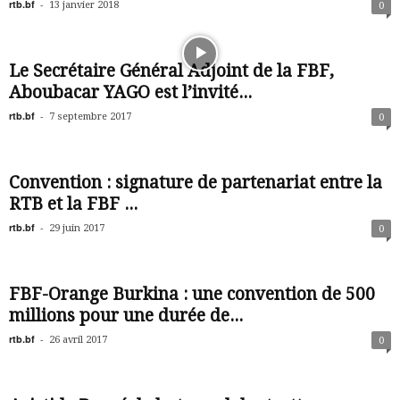
rtb.bf
-
13 janvier 2018
0
Le Secrétaire Général Adjoint de la FBF,
Aboubacar YAGO est l’invité...
rtb.bf
-
7 septembre 2017
0
Convention : signature de partenariat entre la
RTB et la FBF ...
rtb.bf
-
29 juin 2017
0
FBF-Orange Burkina : une convention de 500
millions pour une durée de...
rtb.bf
-
26 avril 2017
0