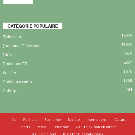
CATÉGORIE POPULAIRE
12460
Télévision
11896
Journaux Télévisés
4810
Infos
2897
Emissions TV
1676
Société
1368
Emissions radio
784
Politique
Infos
Politique
Economie
Société
International
Culture
Sports
Radio
Télévision
RTB Télévision en direct
RTB3 en direct
RTB3 Langues nationales