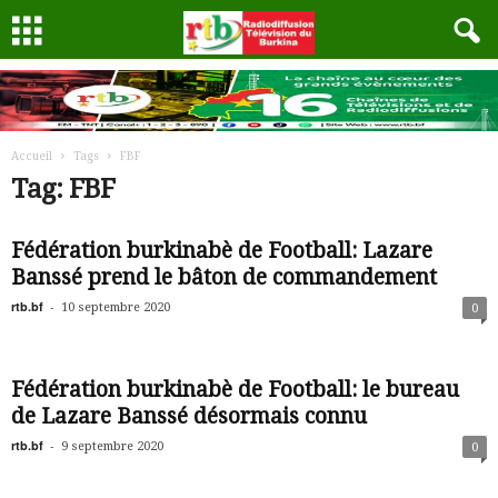
Accueil
Tags
FBF
Tag: FBF
Fédération burkinabè de Football: Lazare
Banssé prend le bâton de commandement
rtb.bf
-
10 septembre 2020
0
Fédération burkinabè de Football: le bureau
de Lazare Banssé désormais connu
rtb.bf
-
9 septembre 2020
0