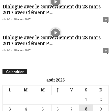
Dialogue avec le Gouvernement du 28 mars
2017 avec Clément P....
rtb.bf
-
28 mars 2017
0
Dialogue avec le Gouvernement du 28 mars
2017 avec Clément P....
rtb.bf
-
28 mars 2017
0
Calendrier
août 2026
L
M
M
J
V
S
D
1
2
3
4
5
6
7
8
9