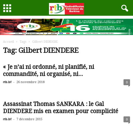
Accueil
Tags
Gilbert DIENDERE
Tag: Gilbert DIENDERE
« Je n’ai ni ordonné, ni planifié, ni
commandité, ni organisé, ni...
rtb.bf
-
26 novembre 2018
0
Assassinat Thomas SANKARA : le Gal
DIENDERE mis en examen pour complicité
rtb.bf
-
7 décembre 2015
0