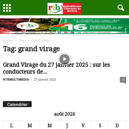
Accueil
Tags
Grand virage
Tag: grand virage
Grand Virage du 27 janvier 2025 : sur les
conducteurs de...
RTBMULTIMEDIA
-
27 janvier 2025
0
Calendrier
août 2026
L
M
M
J
V
S
D