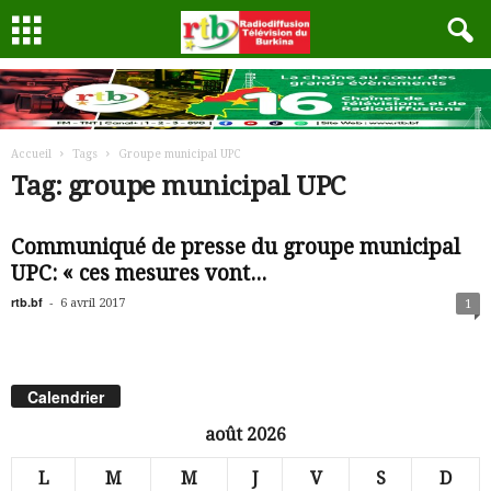
Accueil
Tags
Groupe municipal UPC
Tag: groupe municipal UPC
Communiqué de presse du groupe municipal
UPC: « ces mesures vont...
rtb.bf
-
6 avril 2017
1
Calendrier
août 2026
L
M
M
J
V
S
D