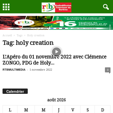
Accueil
Tags
Holy creation
Tag: holy creation
L’Apéro du 01 novembre 2022 avec Clémence
ZONGO, PDG de Holy...
RTBMULTIMEDIA
-
1 novembre 2022
0
Calendrier
août 2026
L
M
M
J
V
S
D