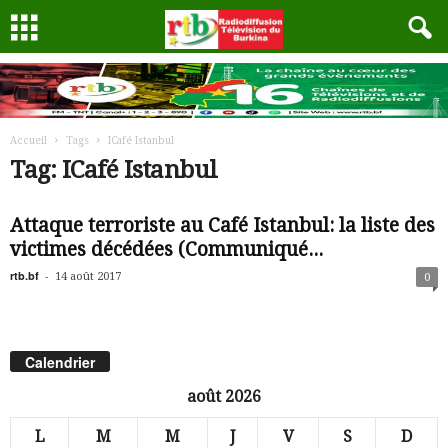
Accueil
Tags
ICafé Istanbul
Tag: ICafé Istanbul
Attaque terroriste au Café Istanbul: la liste des
victimes décédées (Communiqué...
rtb.bf
-
14 août 2017
0
Calendrier
août 2026
L
M
M
J
V
S
D