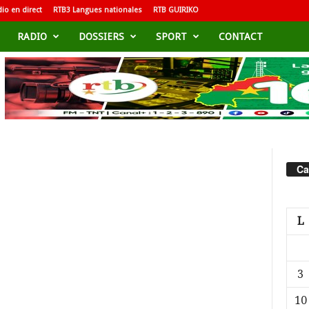
io en direct
RTB3 Langues nationales
RTB GUIRIKO
RADIO
DOSSIERS
SPORT
CONTACT
Ca
L
3
10