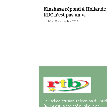
é
v
Kinshasa répond à Hollande :
i
RDC n’est pas un «...
s
i
rtb.bf
-
22 septembre 2016
o
n
d
u
B
u
r
k
i
n
a
La Radiodiffusion Télévision du Bur
(RTB) est la société publique de