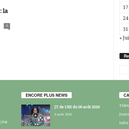
17
 la
24
0
31
« Jui
Re
ENCORE PLUS NEWS
CA
Télév
JT de 19H du 06 août 2026
Journ
6 août 2026
kina
Infos