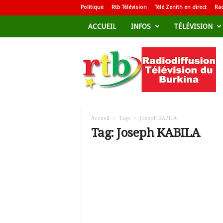
Politique
Rtb Télévision
Télé Zenith en direct
Rad
ACCUEIL
INFOS
TÉLÉVISION
R
a
d
i
o
d
i
f
Accueil
Tags
Joseph KABILA
f
Tag: Joseph KABILA
u
s
i
o
n
T
é
l