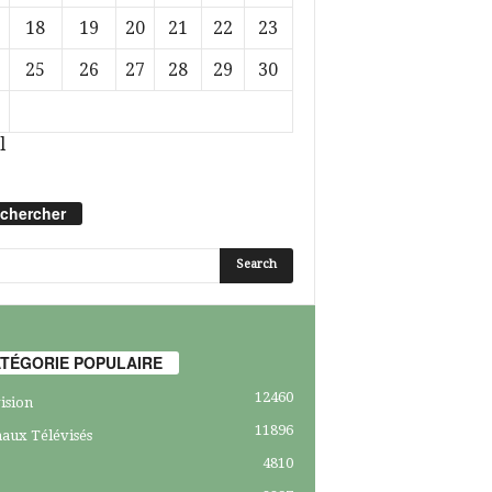
18
19
20
21
22
23
25
26
27
28
29
30
l
chercher
TÉGORIE POPULAIRE
12460
ision
11896
aux Télévisés
4810