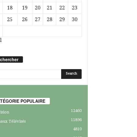
18
19
20
21
22
23
25
26
27
28
29
30
l
chercher
TÉGORIE POPULAIRE
12460
ision
11896
aux Télévisés
4810