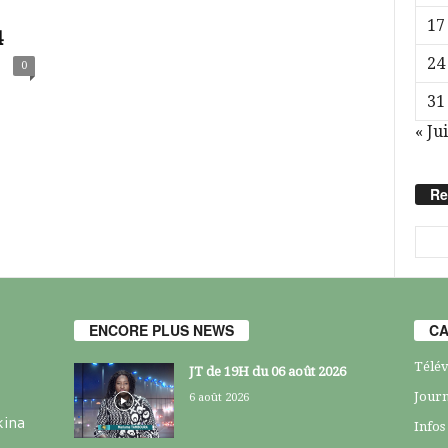
17
4
24
0
31
« Jui
Re
ENCORE PLUS NEWS
CA
Télév
JT de 19H du 06 août 2026
Journ
6 août 2026
kina
Infos