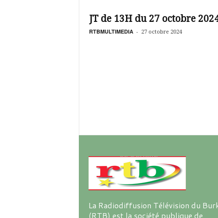
é
v
JT de 13H du 27 octobre 202
i
s
RTBMULTIMEDIA
-
27 octobre 2024
i
o
n
d
u
B
u
r
k
i
n
a
La Radiodiffusion Télévision du Bur
(RTB) est la société publique de