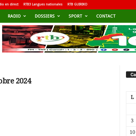
io en direct
RTB3 Langues nationales
RTB GUIRIKO
RADIO
DOSSIERS
SPORT
CONTACT
Ca
tobre 2024
L
3
10