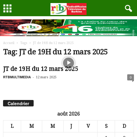
Accueil
Tags
JT de 19H du 12 mars 2025
Tag: JT de 19H du 12 mars 2025
JT de 19H du 12 mars 2025
RTBMULTIMEDIA
-
12 mars 2025
0
Calendrier
août 2026
L
M
M
J
V
S
D