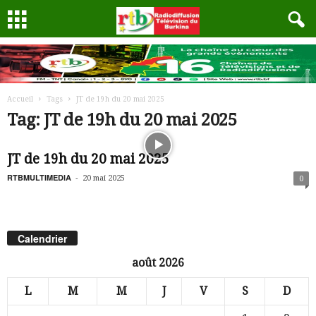
Accueil
Tags
JT de 19h du 20 mai 2025
Tag: JT de 19h du 20 mai 2025
JT de 19h du 20 mai 2025
RTBMULTIMEDIA
-
20 mai 2025
0
Calendrier
août 2026
L
M
M
J
V
S
D