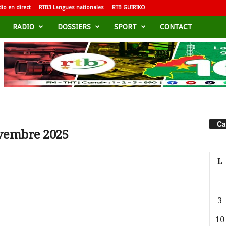
io en direct
RTB3 Langues nationales
RTB GUIRIKO
RADIO
DOSSIERS
SPORT
CONTACT
Ca
ovembre 2025
L
3
10