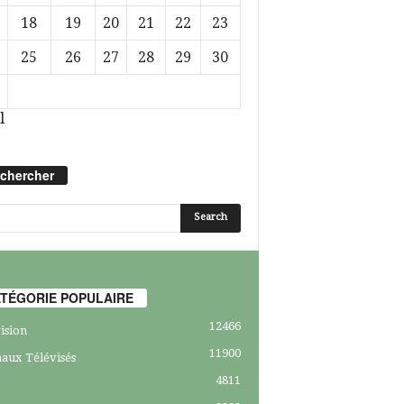
18
19
20
21
22
23
25
26
27
28
29
30
l
chercher
TÉGORIE POPULAIRE
12466
ision
11900
aux Télévisés
4811