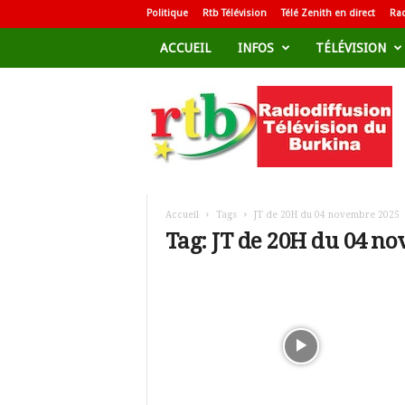
Politique
Rtb Télévision
Télé Zenith en direct
Rad
ACCUEIL
INFOS
TÉLÉVISION
R
a
d
i
o
d
i
f
Accueil
Tags
JT de 20H du 04 novembre 2025
f
Tag: JT de 20H du 04 n
u
s
i
o
n
T
é
l