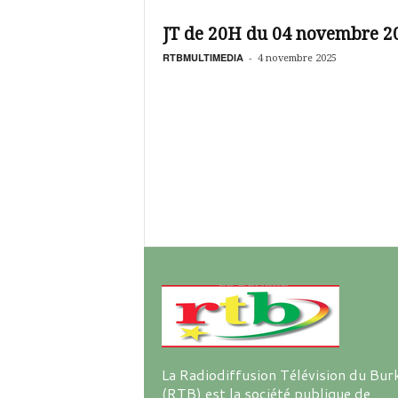
é
v
JT de 20H du 04 novembre 2
i
s
RTBMULTIMEDIA
-
4 novembre 2025
i
o
n
d
u
B
u
r
k
i
n
a
La Radiodiffusion Télévision du Bur
(RTB) est la société publique de