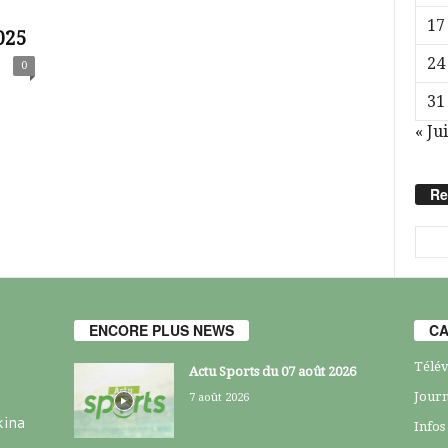
17
025
24
0
31
« Jui
Re
ENCORE PLUS NEWS
CA
Télév
Actu Sports du 07 août 2026
Journ
7 août 2026
kina
Infos