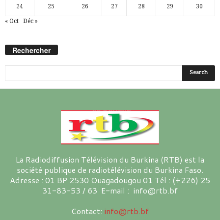
24
25
26
27
28
29
30
« Oct
Déc »
Rechercher
La Radiodiffusion Télévision du Burkina (RTB) est la
société publique de radiotélévision du Burkina Faso.
Adresse : 01 BP 2530 Ouagadougou 01 Tél : (+226) 25
31-83-53 / 63 E-mail : info@rtb.bf
Contact:
info@rtb.bf