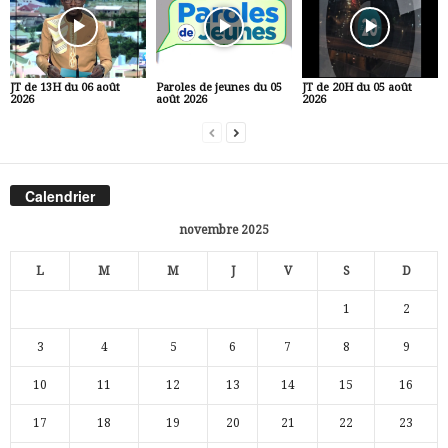
JT de 13H du 06 août
Paroles de jeunes du 05
JT de 20H du 05 août
2026
août 2026
2026
Calendrier
novembre 2025
L
M
M
J
V
S
D
1
2
3
4
5
6
7
8
9
10
11
12
13
14
15
16
17
18
19
20
21
22
23