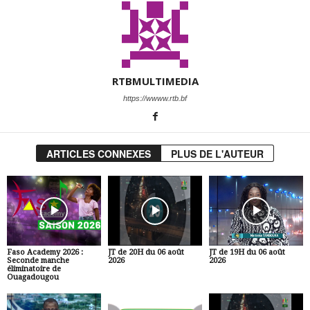
RTBMULTIMEDIA
https://wwww.rtb.bf
ARTICLES CONNEXES
PLUS DE L'AUTEUR
Faso Academy 2026 :
JT de 20H du 06 août
JT de 19H du 06 août
Seconde manche
2026
2026
éliminatoire de
Ouagadougou