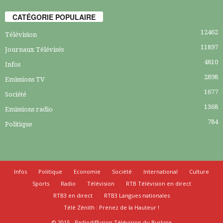
CATÉGORIE POPULAIRE
12462
Télévision
11897
Journaux Télévisés
4810
Infos
2898
Emissions TV
1677
Société
1368
Emissions radio
784
Politique
Infos
Politique
Economie
Société
International
Culture
Sports
Radio
Télévision
RTB Télévision en direct
RTB3 en direct
RTB3 Langues nationales
Télé Zénith : Prenez de la Hauteur !
© 2015 - Radiodiffusion Télévision du Burkina