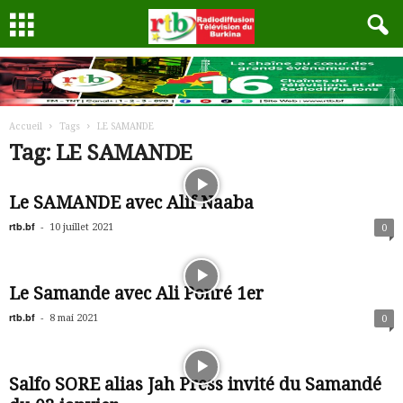
Accueil
Tags
LE SAMANDE
Tag: LE SAMANDE
Le SAMANDE avec Alif Naaba
rtb.bf
-
10 juillet 2021
0
Le Samande avec Ali Ponré 1er
rtb.bf
-
8 mai 2021
0
Salfo SORE alias Jah Press invité du Samandé