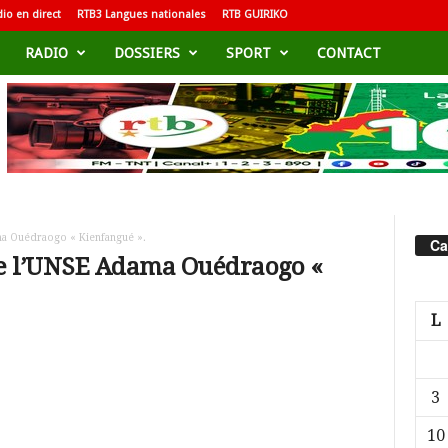
io en direct
RTB3 Langues nationales
RTB GUIRIKO
RADIO
DOSSIERS
SPORT
CONTACT
ma Ouédraogo « Kienfangué ».
Ca
 de l’UNSE Adama Ouédraogo «
L
3
10