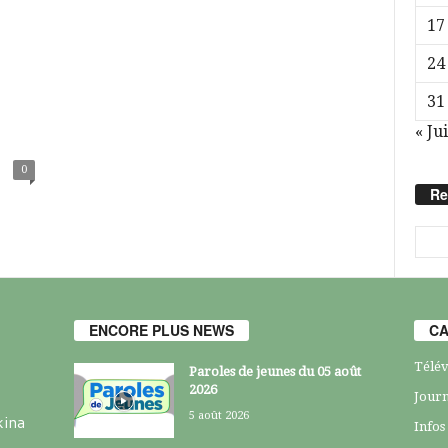
17
24
31
« Jui
0
Re
ENCORE PLUS NEWS
CA
Télév
Paroles de jeunes du 05 août
2026
Journ
5 août 2026
kina
Infos