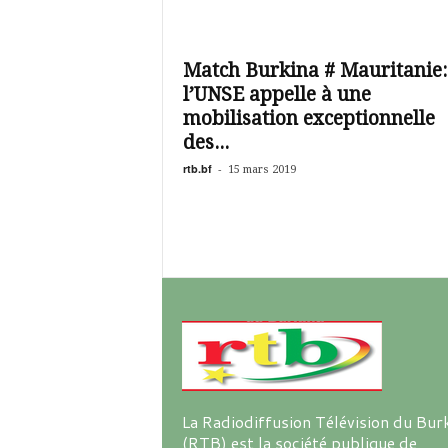
é
v
i
s
Match Burkina # Mauritanie:
i
l’UNSE appelle à une
o
mobilisation exceptionnelle
n
des...
d
u
rtb.bf
-
15 mars 2019
B
u
r
k
i
n
a
La Radiodiffusion Télévision du Bur
(RTB) est la société publique de