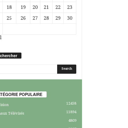
18
19
20
21
22
23
25
26
27
28
29
30
l
chercher
TÉGORIE POPULAIRE
12458
ision
11894
aux Télévisés
4809