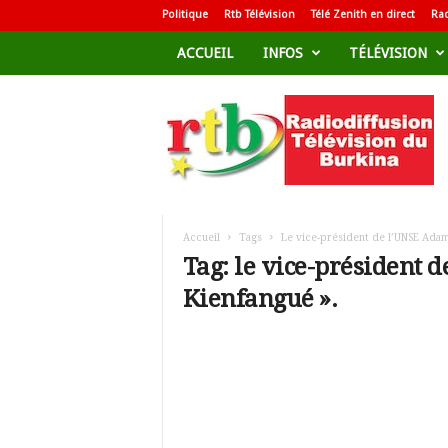
Politique
Rtb Télévision
Télé Zenith en direct
Rad
ACCUEIL
INFOS
TÉLÉVISION
R
a
d
i
o
d
i
f
Accueil
Tags
Le vice-président de l’UNSE Ada
f
Tag: le vice-président
u
Kienfangué ».
s
i
o
n
T
é
l