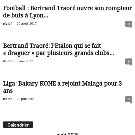
Football : Bertrand Traoré ouvre son compteur
de buts à Lyon...
rtb.bf
-
20 août 2017
0
Bertrand Traoré: l’Etalon qui se fait
« draguer » par plusieurs grands clubs...
rtb.bf
-
5 mai 2017
0
Liga: Bakary KONE a rejoint Malaga pour 3
ans
rtb.bf
-
28 juin 2016
0
Calendrier