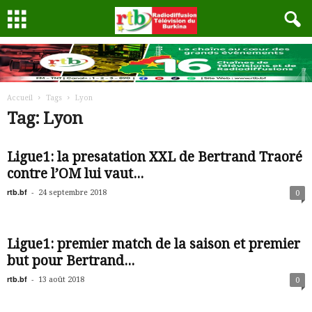
Accueil
Tags
Lyon
Tag: Lyon
Ligue1: la presatation XXL de Bertrand Traoré
contre l’OM lui vaut...
rtb.bf
-
24 septembre 2018
0
Ligue1: premier match de la saison et premier
but pour Bertrand...
rtb.bf
-
13 août 2018
0