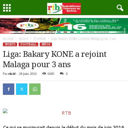
Accueil
Sports
Football
Liga: Bakary KONE a rejoint Malaga pour 3 ans
SPORTS
FOOTBALL
INFOS
Liga: Bakary KONE a rejoint
Malaga pour 3 ans
Par
rtb.bf
-
28 juin 2016
6685
0
Ce qui se murmurait depuis le début du mois de juin 2016