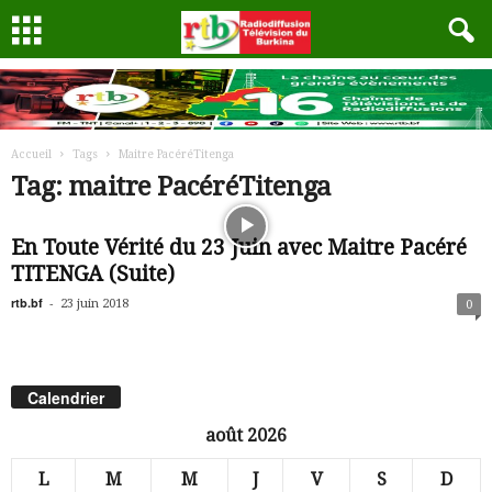
Accueil
Tags
Maitre PacéréTitenga
Tag: maitre PacéréTitenga
En Toute Vérité du 23 Juin avec Maitre Pacéré
TITENGA (Suite)
rtb.bf
-
23 juin 2018
0
Calendrier
août 2026
L
M
M
J
V
S
D