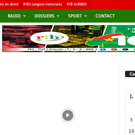
io en direct
RTB3 Langues nationales
RTB GUIRIKO
RADIO
DOSSIERS
SPORT
CONTACT
Ca
L
3
10