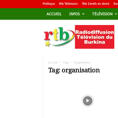
Politique
Rtb Télévision
Télé Zenith en direct
Rad
ACCUEIL
INFOS
TÉLÉVISION
R
a
d
i
o
d
i
f
Accueil
Tags
Organisation
f
Tag: organisation
u
s
i
o
n
T
é
l