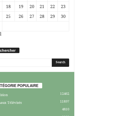
18
19
20
21
22
23
25
26
27
28
29
30
l
chercher
TÉGORIE POPULAIRE
12462
ision
11897
aux Télévisés
4810