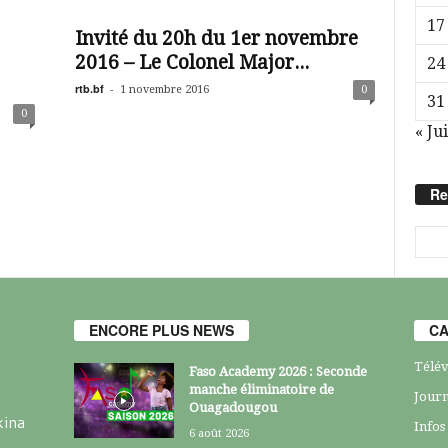
17
Invité du 20h du 1er novembre
2016 – Le Colonel Major...
24
rtb.bf
-
1 novembre 2016
0
31
0
« Jui
Re
ENCORE PLUS NEWS
CA
Télév
Faso Academy 2026 : Seconde
manche éliminatoire de
Journ
Ouagadougou
kina
Infos
6 août 2026