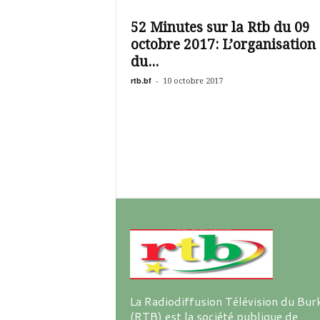
é
v
52 Minutes sur la Rtb du 09
i
octobre 2017: L’organisation
s
i
du...
o
rtb.bf
-
10 octobre 2017
n
d
u
B
u
r
k
i
n
a
La Radiodiffusion Télévision du Bur
(RTB) est la société publique de