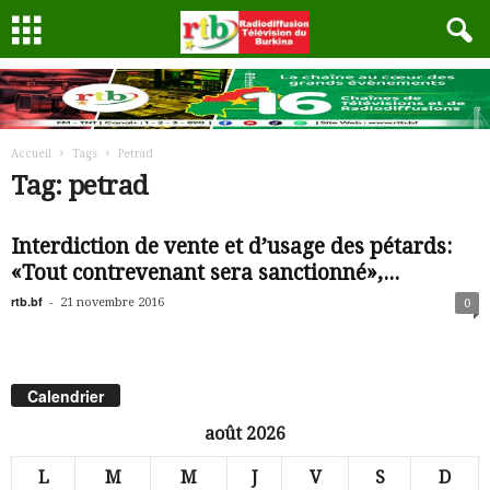
Accueil
Tags
Petrad
Tag: petrad
Interdiction de vente et d’usage des pétards:
«Tout contrevenant sera sanctionné»,...
rtb.bf
-
21 novembre 2016
0
Calendrier
août 2026
L
M
M
J
V
S
D