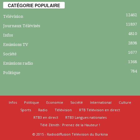
CATÉGORIE POPULAIRE
12462
Télévision
11897
Journaux Télévisés
4810
Infos
2898
Emissions TV
1677
Société
1368
Emissions radio
784
Politique
Infos
Politique
Economie
Société
International
Culture
Sports
Radio
Télévision
RTB Télévision en direct
RTB3 en direct
RTB3 Langues nationales
Télé Zénith : Prenez de la Hauteur !
© 2015 - Radiodiffusion Télévision du Burkina