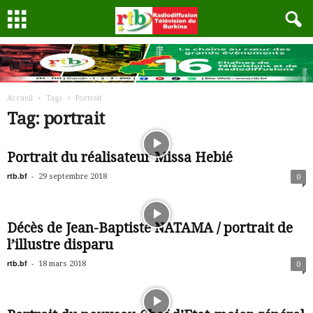
Accueil
Tags
Portrait
Tag: portrait
Portrait du réalisateur Missa Hebié
rtb.bf
-
29 septembre 2018
0
Décès de Jean-Baptiste NATAMA / portrait de
l’illustre disparu
rtb.bf
-
18 mars 2018
0