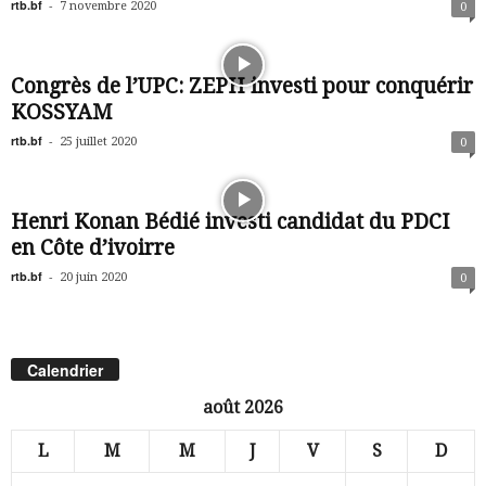
rtb.bf
-
7 novembre 2020
0
Congrès de l’UPC: ZEPH investi pour conquérir
KOSSYAM
rtb.bf
-
25 juillet 2020
0
Henri Konan Bédié investi candidat du PDCI
en Côte d’ivoirre
rtb.bf
-
20 juin 2020
0
Calendrier
août 2026
L
M
M
J
V
S
D