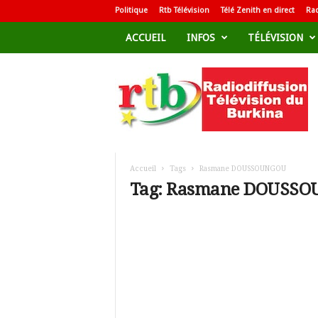
Politique
Rtb Télévision
Télé Zenith en direct
Rad
ACCUEIL
INFOS
TÉLÉVISION
R
a
d
i
o
d
i
f
Accueil
Tags
Rasmane DOUSSOUNGOU
f
Tag: Rasmane DOUSS
u
s
i
o
n
T
é
l