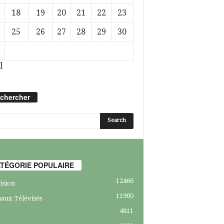
18
19
20
21
22
23
25
26
27
28
29
30
l
chercher
TÉGORIE POPULAIRE
12466
ision
11900
aux Télévisés
4811