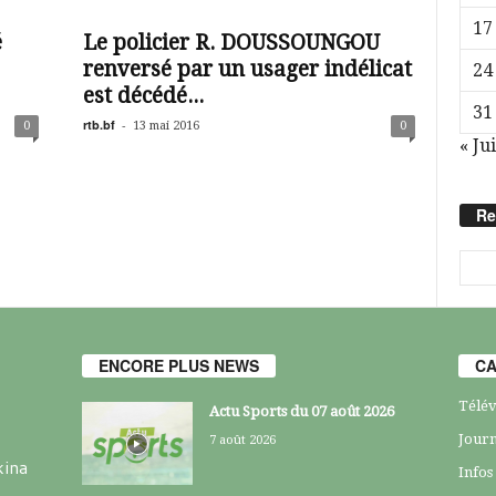
17
é
Le policier R. DOUSSOUNGOU
renversé par un usager indélicat
24
est décédé...
31
rtb.bf
-
0
13 mai 2016
0
« Jui
Re
ENCORE PLUS NEWS
CA
Télév
Actu Sports du 07 août 2026
Journ
7 août 2026
kina
Infos