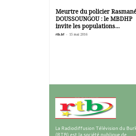
é
v
Meurtre du policier Rasman
i
DOUSSOUNGOU : le MBDHP
s
i
invite les populations...
o
rtb.bf
-
15 mai 2016
n
d
u
B
u
r
k
i
n
a
La Radiodiffusion Télévision du Bur
(RTB) est la société publique de