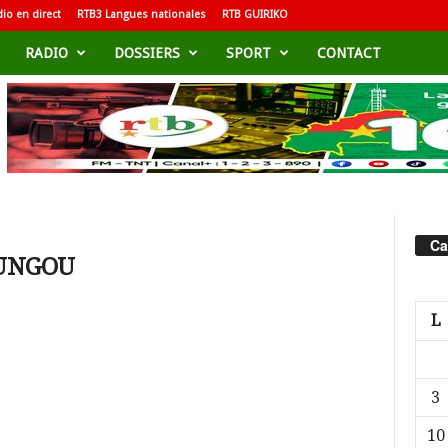
io en direct
RTB3 Langues nationales
RTB GUIRIKO
RADIO
DOSSIERS
SPORT
CONTACT
Ca
OUNGOU
L
3
10