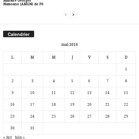
Militaire Georges
Namoano (AMGN) de Pô
Calendrier
mai 2016
L
M
M
J
V
S
D
1
2
3
4
5
6
7
8
9
10
11
12
13
14
15
16
17
18
19
20
21
22
23
24
25
26
27
28
29
30
31
« Avr
Juin »