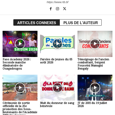
https://www.rtb.bf
ARTICLES CONNEXES
PLUS DE L'AUTEUR
Faso Academy 2026 :
Paroles de jeunes du 05
Témoignage de l’ancien
Seconde manche
août 2026
combattant, Sergent
éliminatoire de
Fousséni Namagni
Ouagadougou
Bengaly
Cérémonie de sortie
Nuit du donneur de sang
JT de 20H du 19 juillet
officielle de la 25e
bénévole
2026
promotion des Sous-
lieutenants de l’Académie