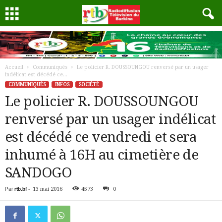
Accueil
Communiqués
Le policier R. DOUSSOUNGOU renversé par un usager
indélicat est décédé ce...
COMMUNIQUÉS
INFOS
SOCIÉTÉ
Le policier R. DOUSSOUNGOU
renversé par un usager indélicat
est décédé ce vendredi et sera
inhumé à 16H au cimetière de
SANDOGO
Par
rtb.bf
-
13 mai 2016
4573
0