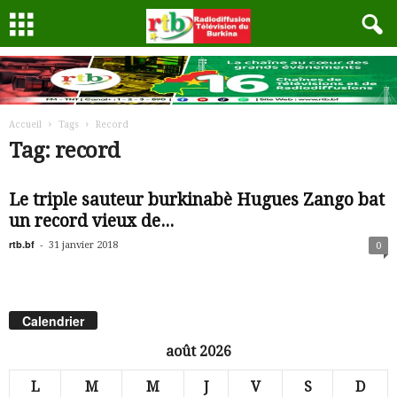
Accueil
Tags
Record
Tag: record
Le triple sauteur burkinabè Hugues Zango bat
un record vieux de...
rtb.bf
-
31 janvier 2018
0
Calendrier
août 2026
L
M
M
J
V
S
D