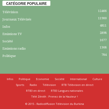
CATÉGORIE POPULAIRE
12466
Télévision
11900
Journaux Télévisés
4811
Infos
2898
Emissions TV
1677
Société
1368
Emissions radio
784
Politique
Infos
Politique
Economie
Société
International
Culture
Sports
Radio
Télévision
RTB Télévision en direct
RTB3 en direct
RTB3 Langues nationales
Télé Zénith : Prenez de la Hauteur !
© 2015 - Radiodiffusion Télévision du Burkina