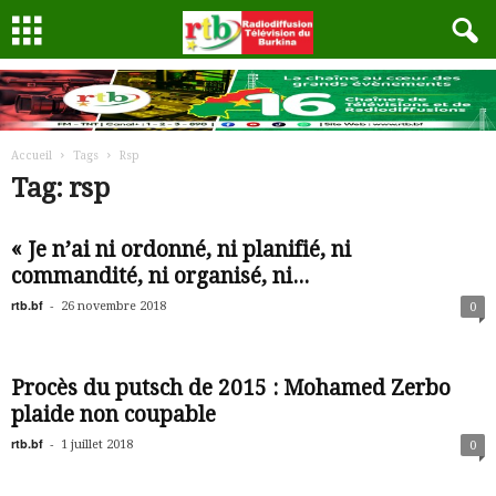
Accueil
Tags
Rsp
Tag: rsp
« Je n’ai ni ordonné, ni planifié, ni
commandité, ni organisé, ni...
rtb.bf
-
26 novembre 2018
0
Procès du putsch de 2015 : Mohamed Zerbo
plaide non coupable
rtb.bf
-
1 juillet 2018
0