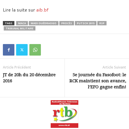
Lire la suite sur
aib.bf
TAGS
MACA
MADI OUÉDRAOGO
PROCÈS
PUTSCH 2015
RSP
TRIBUNAL MILITAIRE
Article Précédent
Article Suivant
JT de 20h du 20 décembre
5e journée du Fasofoot: le
2016
RCK maintient son avance,
l’EFO gagne enfin!