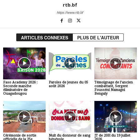
rtb.bf
https://www.rtb.bf
ARTICLES CONNEXES
PLUS DE L'AUTEUR
Faso Academy 2026 :
Paroles de jeunes du 05
Témoignage de l’ancien
Seconde manche
août 2026
combattant, Sergent
éliminatoire de
Fousséni Namagni
Ouagadougou
Bengaly
Cérémonie de sortie
Nuit du donneur de sang
JT de 20H du 19 juillet
officielle de la 25e
bénévole
2026