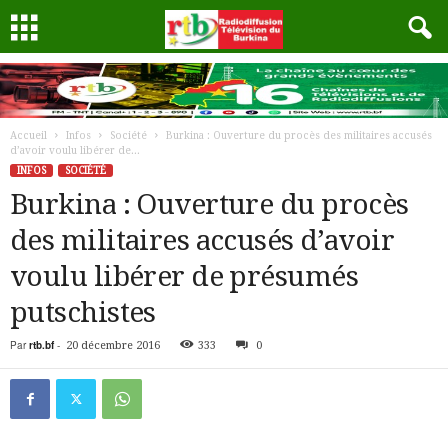
Accueil
Infos
Société
Burkina : Ouverture du procès des militaires accusés
d’avoir voulu libérer de...
INFOS
SOCIÉTÉ
Burkina : Ouverture du procès
des militaires accusés d’avoir
voulu libérer de présumés
putschistes
Par
rtb.bf
-
20 décembre 2016
333
0