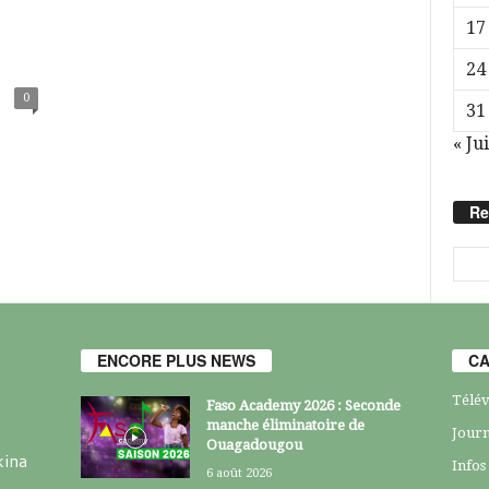
17
24
0
31
« Jui
Re
ENCORE PLUS NEWS
CA
Télév
Faso Academy 2026 : Seconde
manche éliminatoire de
Journ
Ouagadougou
kina
Infos
6 août 2026