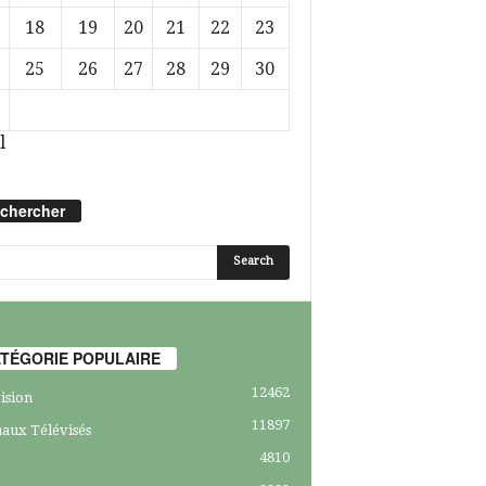
18
19
20
21
22
23
25
26
27
28
29
30
l
chercher
TÉGORIE POPULAIRE
12462
ision
11897
aux Télévisés
4810