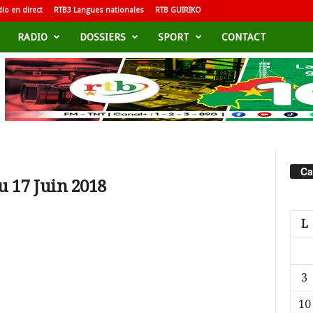
io en direct
RTB3 Langues nationales
RTB GUIRIKO
RADIO
DOSSIERS
SPORT
CONTACT
Ca
 17 Juin 2018
L
3
10