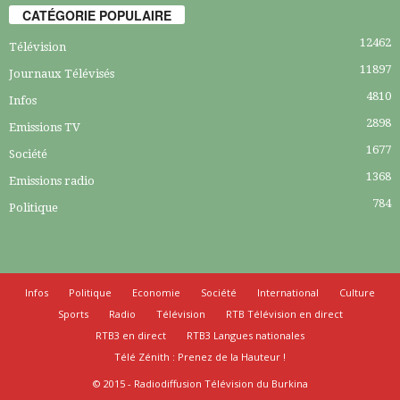
CATÉGORIE POPULAIRE
12462
Télévision
11897
Journaux Télévisés
4810
Infos
2898
Emissions TV
1677
Société
1368
Emissions radio
784
Politique
Infos
Politique
Economie
Société
International
Culture
Sports
Radio
Télévision
RTB Télévision en direct
RTB3 en direct
RTB3 Langues nationales
Télé Zénith : Prenez de la Hauteur !
© 2015 - Radiodiffusion Télévision du Burkina