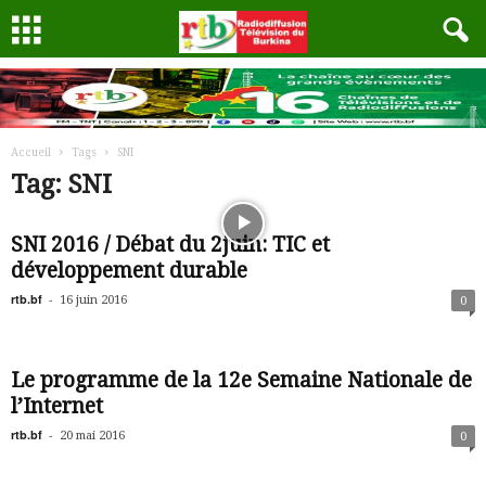
Accueil
Tags
SNI
Tag: SNI
SNI 2016 / Débat du 2juin: TIC et
développement durable
rtb.bf
-
16 juin 2016
0
Le programme de la 12e Semaine Nationale de
l’Internet
rtb.bf
-
20 mai 2016
0