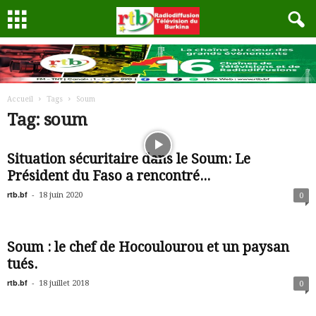
Accueil
Tags
Soum
Tag: soum
Situation sécuritaire dans le Soum: Le
Président du Faso a rencontré...
rtb.bf
-
18 juin 2020
0
Soum : le chef de Hocoulourou et un paysan
tués.
rtb.bf
-
18 juillet 2018
0