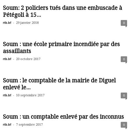
Soum: 2 policiers tués dans une embuscade à
Pétégoli à 15...
rtb.bf
-
29 janvier 2018
0
Soum : une école primaire incendiée par des
assaillants
rtb.bf
-
20 octobre 2017
0
Soum : le comptable de la mairie de Diguel
enlevé le...
rtb.bf
-
10 septembre 2017
0
Soum : un comptable enlevé par des inconnus
rtb.bf
-
7 septembre 2017
0