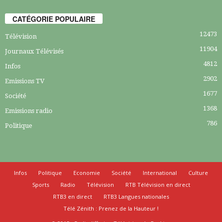
CATÉGORIE POPULAIRE
12473
Télévision
11904
Journaux Télévisés
4812
Infos
2902
Emissions TV
1677
Société
1368
Emissions radio
786
Politique
Infos
Politique
Economie
Société
International
Culture
Sports
Radio
Télévision
RTB Télévision en direct
RTB3 en direct
RTB3 Langues nationales
Télé Zénith : Prenez de la Hauteur !