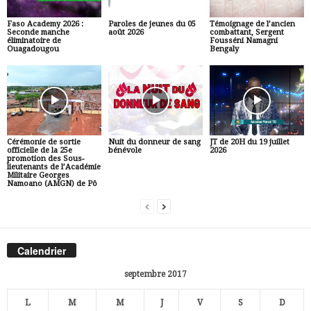
Faso Academy 2026 :
Paroles de jeunes du 05
Témoignage de l’ancien
Seconde manche
août 2026
combattant, Sergent
éliminatoire de
Fousséni Namagni
Ouagadougou
Bengaly
Cérémonie de sortie
Nuit du donneur de sang
JT de 20H du 19 juillet
officielle de la 25e
bénévole
2026
promotion des Sous-
lieutenants de l’Académie
Militaire Georges
Namoano (AMGN) de Pô
Calendrier
septembre 2017
L
M
M
J
V
S
D