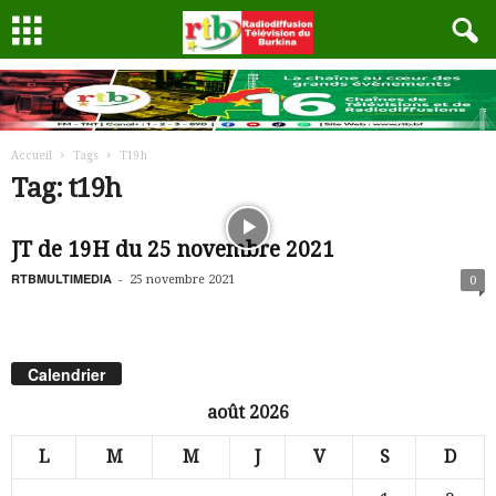
Accueil
Tags
T19h
Tag: t19h
JT de 19H du 25 novembre 2021
RTBMULTIMEDIA
-
25 novembre 2021
0
Calendrier
août 2026
L
M
M
J
V
S
D