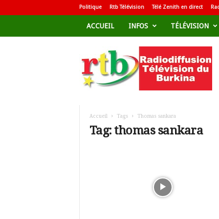
Politique
Rtb Télévision
Télé Zenith en direct
Rad
ACCUEIL
INFOS
TÉLÉVISION
R
a
d
i
o
d
i
f
Accueil
Tags
Thomas sankara
f
Tag: thomas sankara
u
s
i
o
n
T
é
l