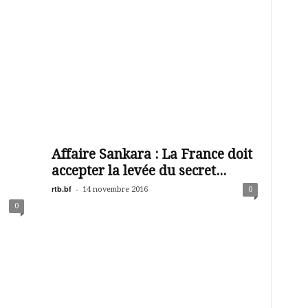
Affaire Sankara : La France doit
accepter la levée du secret...
rtb.bf
-
14 novembre 2016
0
0