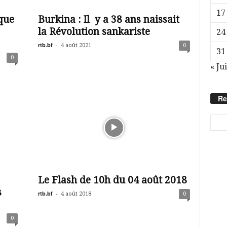
17
ique
Burkina : Il y a 38 ans naissait
la Révolution sankariste
24
rtb.bf
-
4 août 2021
0
31
0
« Jui
Re
Le Flash de 10h du 04 août 2018
s
rtb.bf
-
4 août 2018
0
0