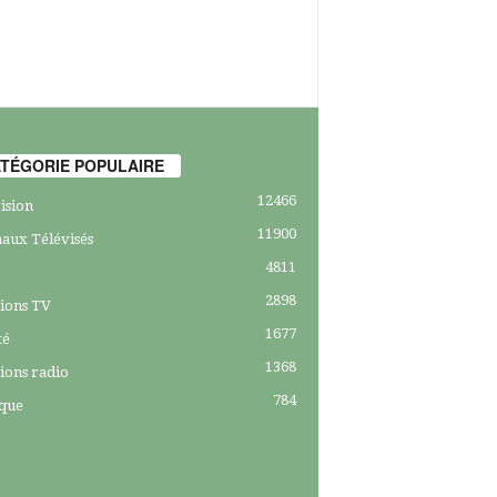
TÉGORIE POPULAIRE
12466
ision
11900
aux Télévisés
4811
2898
ions TV
1677
té
1368
ions radio
784
ique