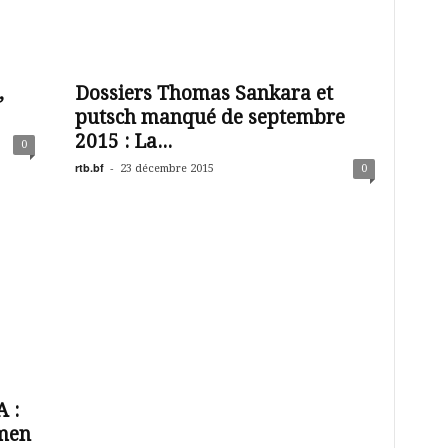
,
Dossiers Thomas Sankara et
putsch manqué de septembre
2015 : La...
0
rtb.bf
-
23 décembre 2015
0
 :
men