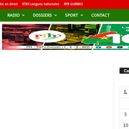
io en direct
RTB3 Langues nationales
RTB GUIRIKO
RADIO
DOSSIERS
SPORT
CONTACT
Ca
L
3
10