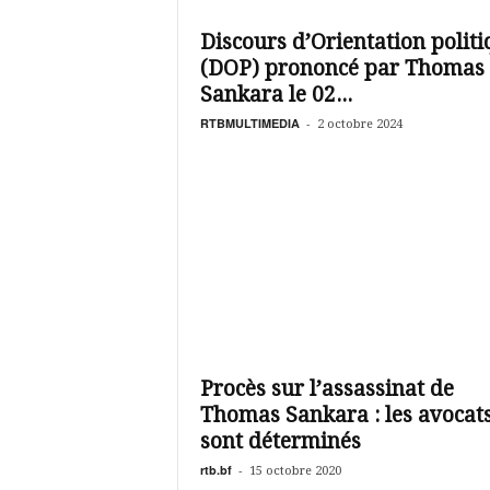
é
v
Discours d’Orientation polit
i
(DOP) prononcé par Thomas
s
i
Sankara le 02...
o
RTBMULTIMEDIA
-
2 octobre 2024
n
d
u
B
u
r
k
i
n
a
Procès sur l’assassinat de
Thomas Sankara : les avocat
sont déterminés
rtb.bf
-
15 octobre 2020