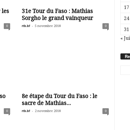
17
 les
31e Tour du Faso : Mathias
Sorgho le grand vainqueur
24
rtb.bf
-
0
5 novembre 2018
0
31
« Jui
Re
so
8e étape du Tour du Faso : le
sacre de Mathias...
rtb.bf
-
0
2 novembre 2018
0