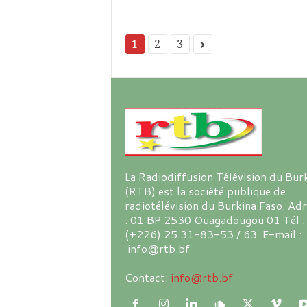
1
2
3
La Radiodiffusion Télévision du Bur
(RTB) est la société publique de
radiotélévision du Burkina Faso. Ad
: 01 BP 2530 Ouagadougou 01 Tél :
(+226) 25 31-83-53 / 63 E-mail :
info@rtb.bf
Contact:
info@rtb.bf