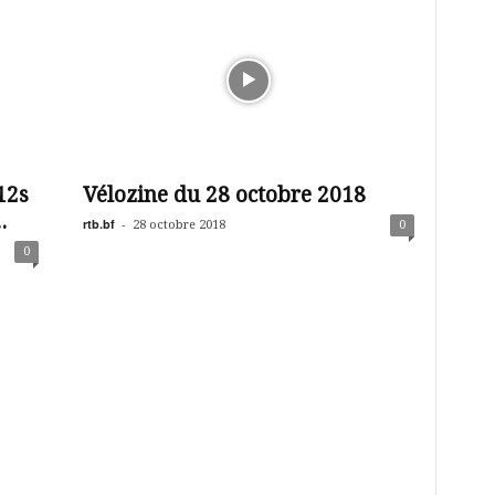
12s
Vélozine du 28 octobre 2018
.
rtb.bf
-
28 octobre 2018
0
0