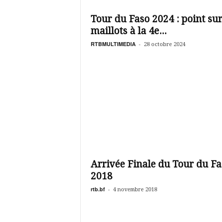
é
v
Tour du Faso 2024 : point sur
i
maillots à la 4e...
s
i
RTBMULTIMEDIA
-
28 octobre 2024
o
n
d
u
B
u
r
k
i
n
a
Arrivée Finale du Tour du Fa
2018
rtb.bf
-
4 novembre 2018