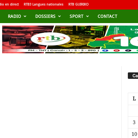
io en direct
RTB3 Langues nationales
RTB GUIRIKO
RADIO
DOSSIERS
SPORT
CONTACT
Ca
L
3
10