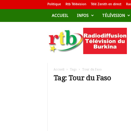
Politique
Rtb Télévision
Télé Zenith en direct
Rad
ACCUEIL
INFOS
TÉLÉVISION
R
a
d
i
o
d
i
f
Accueil
Tags
Tour du Faso
f
Tag: Tour du Faso
u
s
i
o
n
T
é
l