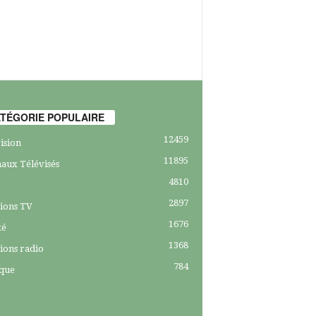
TÉGORIE POPULAIRE
12459
ision
11895
aux Télévisés
4810
2897
ions TV
1676
té
1368
ions radio
784
ique