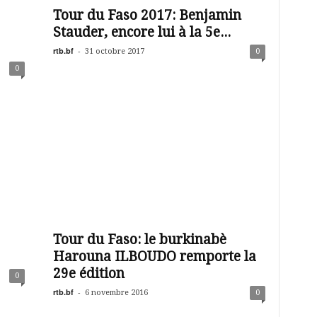
Tour du Faso 2017: Benjamin
Stauder, encore lui à la 5e...
rtb.bf
-
31 octobre 2017
0
0
Tour du Faso: le burkinabè
Harouna ILBOUDO remporte la
29e édition
0
rtb.bf
-
6 novembre 2016
0