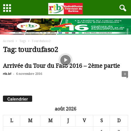
Accueil
Tags
Tourdufaso2
Tag: tourdufaso2
Arrivée du Tour du Faso 2016 – 2ème partie
rtb.bf
-
6 novembre 2016
0
Calendrier
août 2026
L
M
M
J
V
S
D