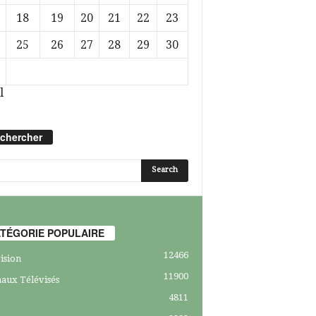
18
19
20
21
22
23
25
26
27
28
29
30
l
chercher
TÉGORIE POPULAIRE
12466
ision
11900
aux Télévisés
4811