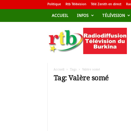
Politique
Rtb Télévision
Télé Zenith en direct
Rad
ACCUEIL
INFOS
TÉLÉVISION
R
a
d
i
o
d
i
f
Accueil
Tags
Valère somé
f
Tag: Valère somé
u
s
i
o
n
T
é
l