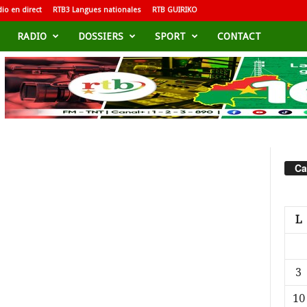
io en direct
RTB3 Langues nationales
RTB GUIRIKO
RADIO
DOSSIERS
SPORT
CONTACT
Ca
L
3
10