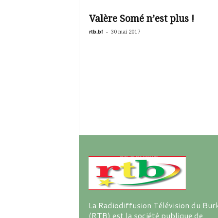
é
v
Valère Somé n’est plus !
i
s
rtb.bf
-
30 mai 2017
i
o
n
d
u
B
u
r
k
i
n
a
La Radiodiffusion Télévision du Bur
(RTB) est la société publique de