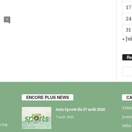
17
24
0
31
« Jui
Re
ENCORE PLUS NEWS
CA
Télév
Actu Sports du 07 août 2026
Journ
7 août 2026
kina
Infos