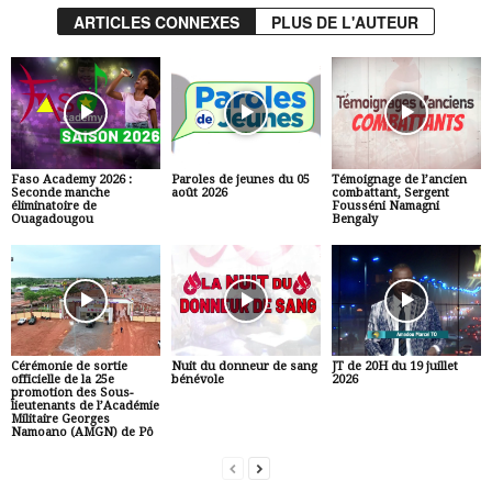
ARTICLES CONNEXES
PLUS DE L'AUTEUR
Faso Academy 2026 :
Paroles de jeunes du 05
Témoignage de l’ancien
Seconde manche
août 2026
combattant, Sergent
éliminatoire de
Fousséni Namagni
Ouagadougou
Bengaly
Cérémonie de sortie
Nuit du donneur de sang
JT de 20H du 19 juillet
officielle de la 25e
bénévole
2026
promotion des Sous-
lieutenants de l’Académie
Militaire Georges
Namoano (AMGN) de Pô