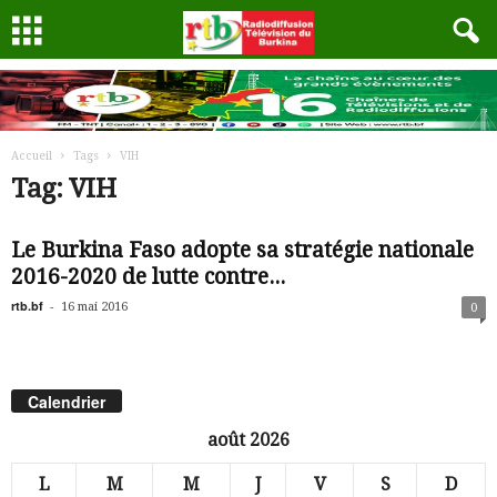
Accueil
Tags
VIH
Tag: VIH
Le Burkina Faso adopte sa stratégie nationale
2016-2020 de lutte contre...
rtb.bf
-
16 mai 2016
0
Calendrier
août 2026
L
M
M
J
V
S
D