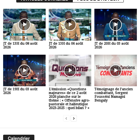
JT de 13H du 08 août
JT de 13H du 06 août
JT de 20H du 03 août
2026
2026
2026
JT de 19H du 03 août
L’émission «Questions
Témoignage de l’ancien
2026
majeures» de ce 2 août
combattant, Sergent
2026 planche sur le
Fousséni Namagni
thème : « Offensive agro-
Bengaly
pastorale et halieutique
2023-2025 : quel bilan ? »
Calendrier