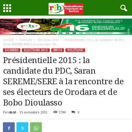
Accueil
Dossiers
Elections 2015
Présidentielle 2015 : la candidate du PDC,
Saran SEREME/SERE à la rencontre de...
DOSSIERS
ELECTIONS 2015
INFOS
POLITIQUE
Présidentielle 2015 : la
candidate du PDC, Saran
SEREME/SERE à la rencontre de
ses électeurs de Orodara et de
Bobo Dioulasso
Par
rtb.bf
-
15 novembre 2015
5780
0