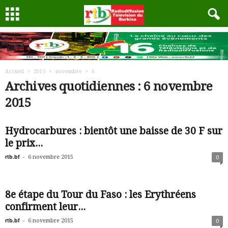
Accueil
2015
novembre
6
Archives quotidiennes : 6 novembre
2015
Hydrocarbures : bientôt une baisse de 30 F sur
le prix...
rtb.bf
-
6 novembre 2015
0
8e étape du Tour du Faso : les Erythréens
confirment leur...
rtb.bf
-
6 novembre 2015
0