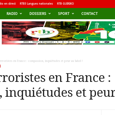
io en direct
RTB3 Langues nationales
RTB GUIRIKO
RADIO
DOSSIERS
SPORT
CONTACT
erroristes en France : compassion, inquiétudes et peur au Sahel !
rroristes en France :
 inquiétudes et peur