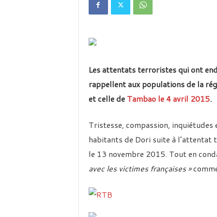
é
v
i
s
i
o
n
Les attentats terroristes qui ont e
d
u
rappellent aux populations de la ré
B
et celle de
Tambao le 4 avril 2015
.
u
r
k
Tristesse, compassion, inquiétudes e
i
habitants de Dori suite à l’attentat
n
a
le 13 novembre 2015. Tout en conda
avec les victimes françaises »
comme 