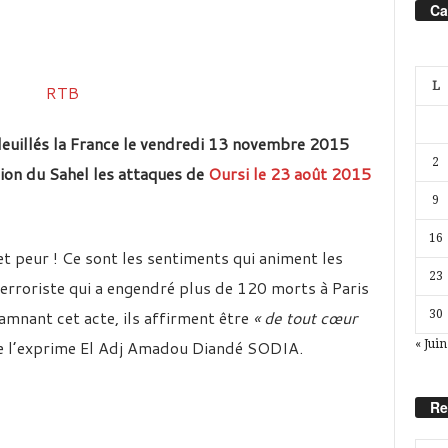
Ca
L
ndeuillés la France le vendredi 13 novembre 2015
2
gion du Sahel les attaques de
Oursi le 23 août 2015
9
16
t peur ! Ce sont les sentiments qui animent les
23
 terroriste qui a engendré plus de 120 morts à Paris
mnant cet acte, ils affirment être
« de tout cœur
30
l’exprime El Adj Amadou Diandé SODIA.
« Juin
Re