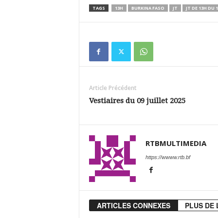
TAGS
13H
BURKINA FASO
JT
JT DE 13H DU 1
Article Précédent
Vestiaires du 09 juillet 2025
RTBMULTIMEDIA
https://wwww.rtb.bf
ARTICLES CONNEXES
PLUS DE 