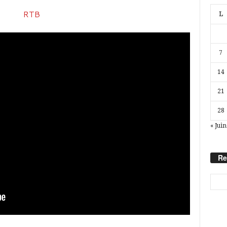
L
7
14
21
28
« Juin
Re