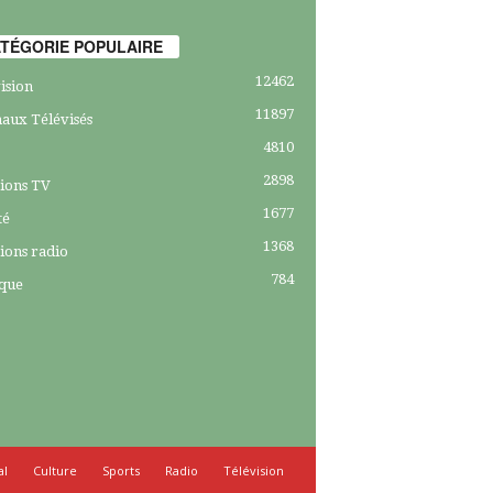
TÉGORIE POPULAIRE
12462
ision
11897
aux Télévisés
4810
2898
ions TV
1677
té
1368
ions radio
784
ique
al
Culture
Sports
Radio
Télévision