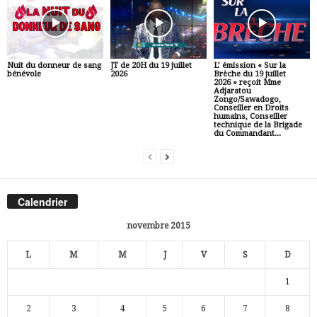
Nuit du donneur de sang
JT de 20H du 19 juillet
L’ émission « Sur la
bénévole
2026
Brèche du 19 juillet
2026 » reçoit Mme
Adjaratou
Zongo/Sawadogo,
Conseiller en Droits
humains, Conseiller
technique de la Brigade
du Commandant...
Calendrier
novembre 2015
L
M
M
J
V
S
D
1
2
3
4
5
6
7
8