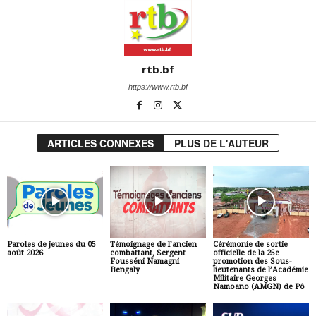
rtb.bf
https://www.rtb.bf
ARTICLES CONNEXES
PLUS DE L'AUTEUR
Paroles de jeunes du 05
Témoignage de l’ancien
Cérémonie de sortie
août 2026
combattant, Sergent
officielle de la 25e
Fousséni Namagni
promotion des Sous-
Bengaly
lieutenants de l’Académie
Militaire Georges
Namoano (AMGN) de Pô