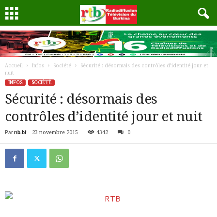
Accueil
Infos
Société
Sécurité : désormais des contrôles d’identité jour et
nuit
INFOS
SOCIÉTÉ
Sécurité : désormais des
contrôles d’identité jour et nuit
Par
rtb.bf
-
23 novembre 2015
4342
0