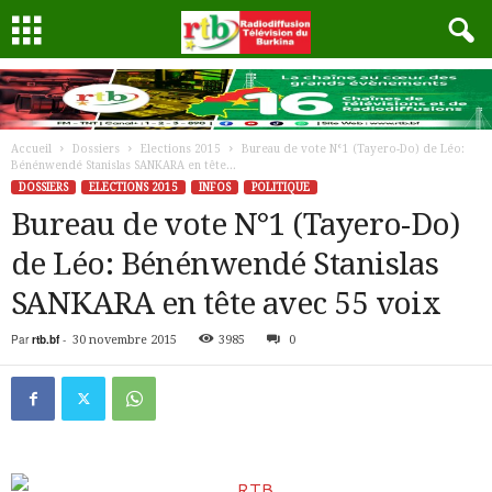
Accueil
Dossiers
Elections 2015
Bureau de vote N°1 (Tayero-Do) de Léo:
Bénénwendé Stanislas SANKARA en tête...
DOSSIERS
ELECTIONS 2015
INFOS
POLITIQUE
Bureau de vote N°1 (Tayero-Do)
de Léo: Bénénwendé Stanislas
SANKARA en tête avec 55 voix
Par
rtb.bf
-
30 novembre 2015
3985
0