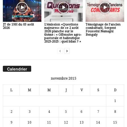
JT de 19H du 03 août
L’émission «Questions
Témoignage de l’ancien
2026
majeures» de ce 2 août
combattant, Sergent
2026 planche sur le
Fousséni Namagni
thème : « Offensive agro-
Bengaly
pastorale et halieutique
2023-2025 : quel bilan ? »
Calendrier
novembre 2015
L
M
M
J
V
S
D
1
2
3
4
5
6
7
8
9
10
11
12
13
14
15