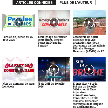
ARTICLES CONNEXES
PLUS DE L'AUTEUR
Paroles de jeunes du 05
Témoignage de l’ancien
Cérémonie de sortie
août 2026
combattant, Sergent
officielle de la 25e
Fousséni Namagni
promotion des Sous-
Bengaly
lieutenants de l’Académie
Militaire Georges
Namoano (AMGN) de Pô
Nuit du donneur de sang
JT de 20H du 19 juillet
L’ émission « Sur la
bénévole
2026
Brèche du 19 juillet
2026 » reçoit Mme
Adjaratou
Zongo/Sawadogo,
Conseiller en Droits
humains, Conseiller
technique de la Brigade
du Commandant...