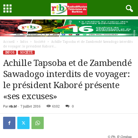
Accueil
Infos
Société
Achille Tapsoba et de Zambendé Sawadogo interdits
de voyager: le président Kaboré...
INFOS
SOCIÉTÉ
Achille Tapsoba et de Zambendé
Sawadogo interdits de voyager:
le président Kaboré présente
«ses excuses»
Par
rtb.bf
-
7 juillet 2016
6102
0
© Ph. R Oméga